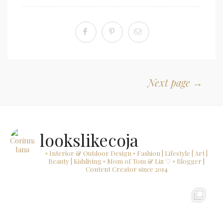
Next page →
lookslikecoja
▫ Interior & Outdoor Design
▫ Fashion | Lifestyle | Art |
Beauty | Kidsliving
▫ Mom of Tom & Liz ♡
▫ Blogger |
Content Creator since 2014