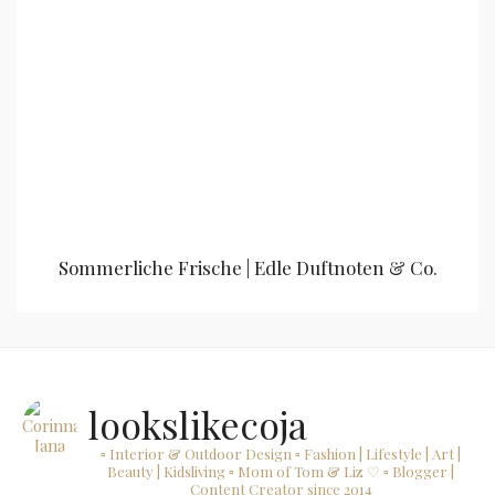
Sommerliche Frische | Edle Duftnoten & Co.
lookslikecoja
▫ Interior & Outdoor Design
▫ Fashion | Lifestyle | Art |
Beauty | Kidsliving
▫ Mom of Tom & Liz ♡
▫ Blogger |
Content Creator since 2014