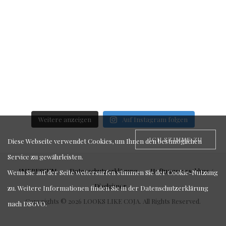
Weitere anzeigen
Auf Instagram folgen
ICH STIMME ZU
Diese Webseite verwendet Cookies, um Ihnen den bestmöglichen
Service zu gewährleisten.
IMPRESSUM
Datenschutzerklärung
Haftungsausschluss /
Wenn Sie auf der Seite weitersurfen stimmen Sie der Cookie-Nutzung
Disclaimer
zu. Weitere Informationen finden Sie in der
Datenschutzerklärung
Copyrights © 2026 LOOKS LIKE COJA. All Rights Reserved.
nach DSGVO
.