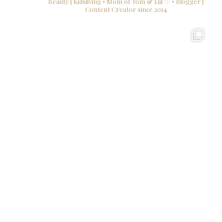
Beauty | Kidsliving
▫ Mom of Tom & Liz ♡
▫ Blogger |
Content Creator since 2014