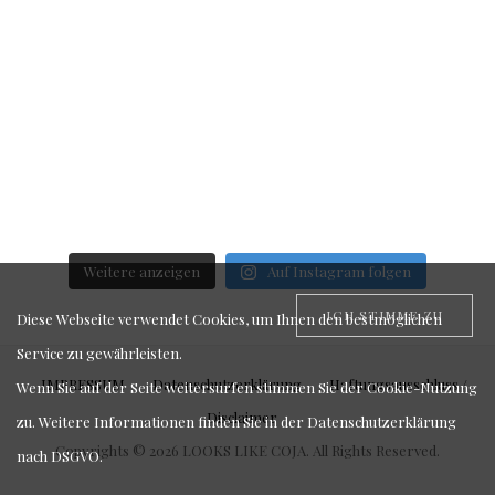
Weitere anzeigen
Auf Instagram folgen
ICH STIMME ZU
Diese Webseite verwendet Cookies, um Ihnen den bestmöglichen
Service zu gewährleisten.
IMPRESSUM
Datenschutzerklärung
Haftungsausschluss /
Wenn Sie auf der Seite weitersurfen stimmen Sie der Cookie-Nutzung
Disclaimer
zu. Weitere Informationen finden Sie in der
Datenschutzerklärung
Copyrights © 2026 LOOKS LIKE COJA. All Rights Reserved.
nach DSGVO
.