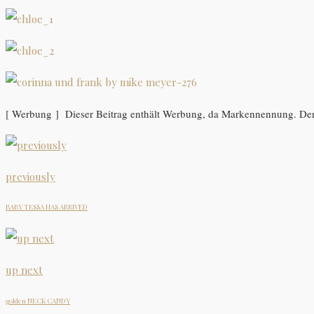
[ Werbung ] Dieser Beitrag enthält Werbung, da Markennennung. Der
previously
BABY TESSA HAS ARRIVED
up next
golden NECK CANDY