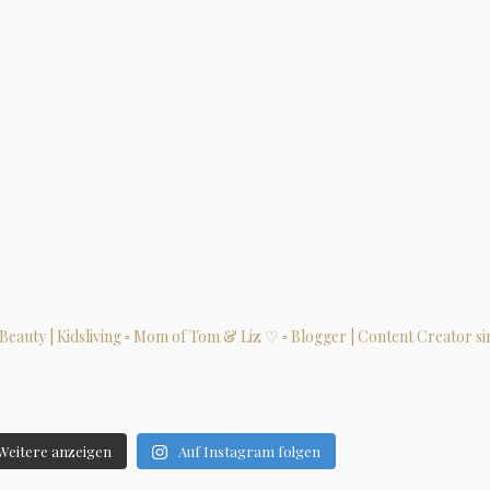
| Beauty | Kidsliving
▫ Mom of Tom & Liz ♡
▫ Blogger | Content Creator si
Weitere anzeigen
Auf Instagram folgen