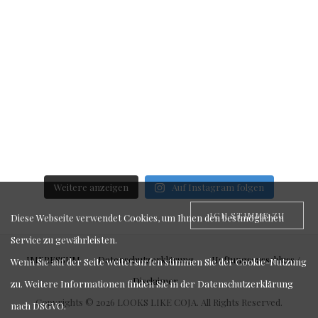
Weitere anzeigen
Auf Instagram folgen
ICH STIMME ZU
Diese Webseite verwendet Cookies, um Ihnen den bestmöglichen
Service zu gewährleisten.
IMPRESSUM
Datenschutzerklärung
Haftungsausschluss /
Wenn Sie auf der Seite weitersurfen stimmen Sie der Cookie-Nutzung
Disclaimer
zu. Weitere Informationen finden Sie in der
Datenschutzerklärung
Copyrights © 2026 LOOKS LIKE COJA. All Rights Reserved.
nach DSGVO
.