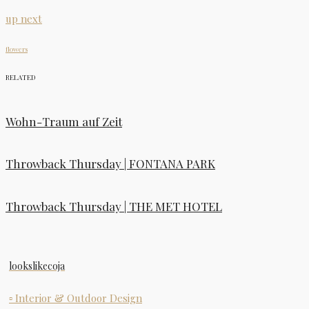
up next
flowers
RELATED
Wohn-Traum auf Zeit
Throwback Thursday | FONTANA PARK
Throwback Thursday | THE MET HOTEL
lookslikecoja
▫ Interior & Outdoor Design