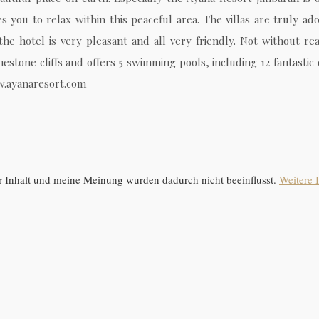
es you to relax within this peaceful area. The villas are truly a
 the hotel is very pleasant and all very friendly. Not without 
stone cliffs and offers 5 swimming pools, including 12 fantastic d
ww.ayanaresort.com
 Inhalt und meine Meinung wurden dadurch nicht beeinflusst.
Weitere 