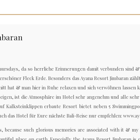
mbaran
Thursdays, da so herrliche Erinnerungen damit verbunden sind
erschöner Fleck Erde. Besonders das Ayana Resort Jimbaran zählt
itt hat & man hier in Ruhe relaxen und sich verwöhnen lassen k
weigen, ist die Atmosphäre im Hotel sehr angenehm und alle seh
uf Kalksteinklippen erbaute Resort bietet neben 5 Swimmingpoo
uch das Hotel für Eure nächste Bali-Reise nur empfehlen: www.a
, because such glorious memories are associated with it & my
iful place on earth. Especially the Ayana Resort Jimbaran is o