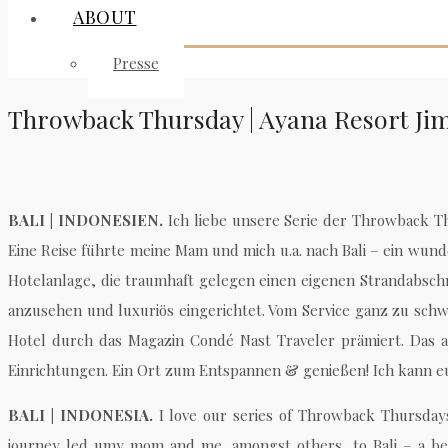
ABOUT
Presse
Throwback Thursday | Ayana Resort Ji
BALI | INDONESIEN.
Ich liebe unsere Serie der Throwback 
Eine Reise führte meine Mam und mich u.a. nach Bali – ein wund
Hotelanlage, die traumhaft gelegen einen eigenen Strandabschn
anzusehen und luxuriös eingerichtet. Vom Service ganz zu sch
Hotel durch das Magazin Condé Nast Traveler prämiert. Das a
Einrichtungen. Ein Ort zum Entspannen & genießen! Ich kann e
BALI | INDONESIA.
I love our series of Throwback Thursdays
journey led umy mom and me, amongst others, to Bali – a beaut