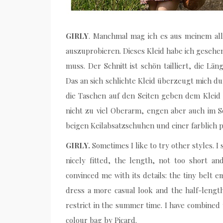
GIRLY
. Manchmal mag ich es aus meinem all
auszuprobieren. Dieses Kleid habe ich gesehe
muss. Der Schnitt ist schön tailliert, die Lä
Das an sich schlichte Kleid überzeugt mich dur
die Taschen auf den Seiten geben dem Kleid 
nicht zu viel Oberarm, engen aber auch im S
beigen Keilabsatzschuhen und einer farblich 
GIRLY.
Sometimes I like to try other styles. I 
nicely fitted, the length, not too short an
convinced me with its details: the tiny belt 
dress a more casual look and the half-lengt
restrict in the summer time. I have combined
colour bag by Picard.