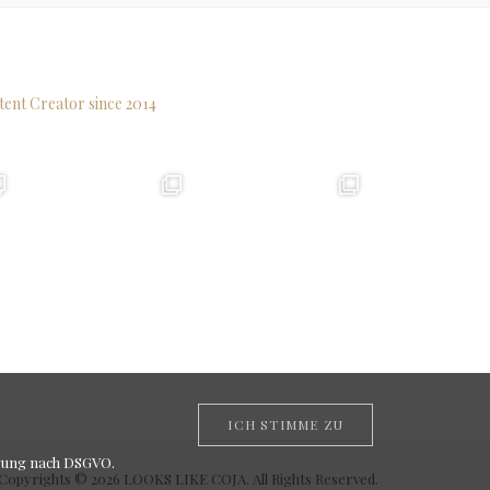
tent Creator since 2014
ICH STIMME ZU
rung nach DSGVO
.
Copyrights © 2026 LOOKS LIKE COJA. All Rights Reserved.