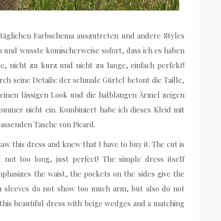
täglichen Farbschema auszutreten und andere Styles
n und wusste komischerweise sofort, dass ich es haben
nge, nicht zu kurz und nicht zu lange, einfach perfekt!
ch seine Details: der schmale Gürtel betont die Taille,
einen lässigen Look und die halblangen Ärmel zeigen
ommer nicht ein. Kombiniert habe ich dieses Kleid mit
passenden Tasche von Picard.
saw this dress and knew that I have to buy it. The cut is
d not too long, just perfect! The simple dress itself
emphasizes the waist, the pockets on the sides give the
h sleeves do not show too much arm, but also do not
 this beautiful dress with beige wedges and a matching