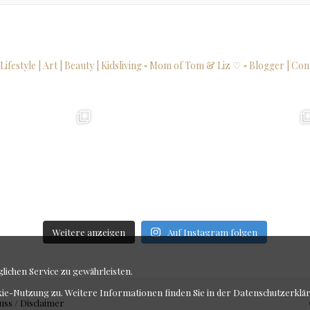
 Lifestyle | Art | Beauty | Kidsliving
▫ Mom of Tom & Liz ♡
▫ Blogger | Con
Weitere anzeigen
Auf Instagram folgen
ichen Service zu gewährleisten.
kie-Nutzung zu. Weitere Informationen finden Sie in der
Datenschutzerklä
uss / Disclaimer