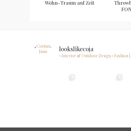
Wohn-Traum auf Zeit
Throwb
FON
lookslikecoja
▫ Interior & Outdoor Design
▫ Fashion |