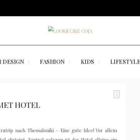
 DESIGN
FASHION
KIDS
LIFESTYL
 MET HOTEL
rztrip nach Thessaloniki – Eine gute Idee! Vor allem
 absteigt. Zentral gelegen ist das Hotel alleine ein