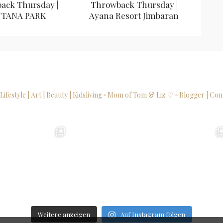
ack Thursday |
Throwback Thursday |
TANA PARK
Ayana Resort Jimbaran
 Lifestyle | Art | Beauty | Kidsliving
▫ Mom of Tom & Liz ♡
▫ Blogger | Con
Weitere anzeigen
Auf Instagram folgen