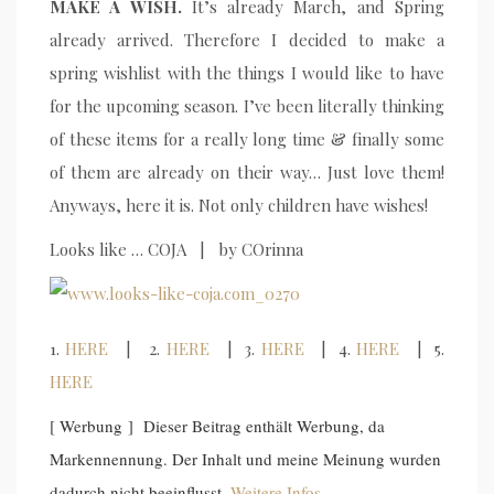
MAKE A WISH.
It’s already March, and Spring
already arrived. Therefore I decided to make a
spring wishlist with the things I would like to have
for the upcoming season. I’ve been literally thinking
of these items for a really long time & finally some
of them are already on their way… Just love them!
Anyways, here it is. Not only children have wishes!
Looks like … COJA | by COrinna
1.
HERE
| 2.
HERE
| 3.
HERE
| 4.
HERE
| 5.
HERE
[ Werbung ] Dieser Beitrag enthält Werbung, da
Markennennung. Der Inhalt und meine Meinung wurden
dadurch nicht beeinflusst.
Weitere Infos
.