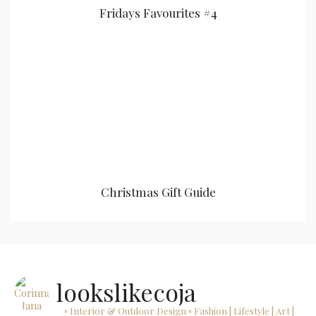
Fridays Favourites #4
Christmas Gift Guide
lookslikecoja
▫ Interior & Outdoor Design
▫ Fashion | Lifestyle | Art |