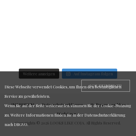
Weitere anzeigen
Auf Instagram folgen
ICH STIMME ZU
Diese Webseite verwendet Cookies, um Ihnen den bestmöglichen
Service zu gewährleisten.
IMPRESSUM
Datenschutzerklärung
Haftungsausschluss /
Wenn Sie auf der Seite weitersurfen stimmen Sie der Cookie-Nutzung
Disclaimer
zu. Weitere Informationen finden Sie in der
Datenschutzerklärung
Copyrights © 2026 LOOKS LIKE COJA. All Rights Reserved.
nach DSGVO
.