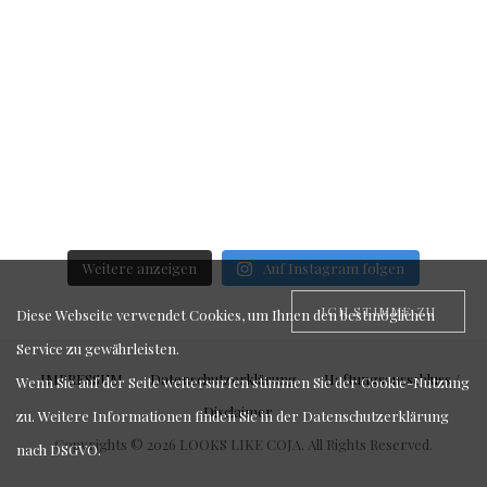
Weitere anzeigen
Auf Instagram folgen
ICH STIMME ZU
Diese Webseite verwendet Cookies, um Ihnen den bestmöglichen
Service zu gewährleisten.
IMPRESSUM
Datenschutzerklärung
Haftungsausschluss /
Wenn Sie auf der Seite weitersurfen stimmen Sie der Cookie-Nutzung
Disclaimer
zu. Weitere Informationen finden Sie in der
Datenschutzerklärung
Copyrights © 2026 LOOKS LIKE COJA. All Rights Reserved.
nach DSGVO
.