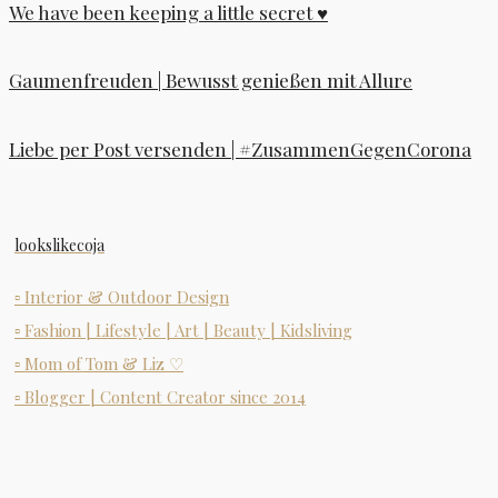
We have been keeping a little secret ♥
Gaumenfreuden | Bewusst genießen mit Allure
Liebe per Post versenden | #ZusammenGegenCorona
lookslikecoja
▫ Interior & Outdoor Design
▫ Fashion | Lifestyle | Art | Beauty | Kidsliving
▫ Mom of Tom & Liz ♡
▫ Blogger | Content Creator since 2014