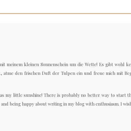
 mit meinem kleinen Sonnenschein um die Wette! Es gibt wohl ke
rift, atme den frischen Duft der Tulpen ein und freue mich mit 
s my little sunshine! There is probably no better way to start th
ps and being happy about writing in my blog with enthusiasm. I wish