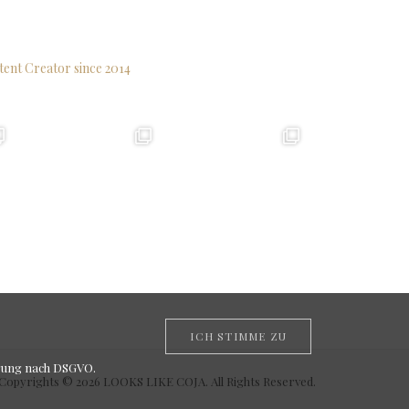
tent Creator since 2014
ICH STIMME ZU
rung nach DSGVO
.
Copyrights © 2026 LOOKS LIKE COJA. All Rights Reserved.