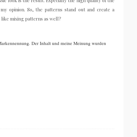
ic look is the result. Especially the high quality of the
n my opinion. So, the patterns stand out and create a
ike mixing patterns as well?
 Markennennung. Der Inhalt und meine Meinung wurden