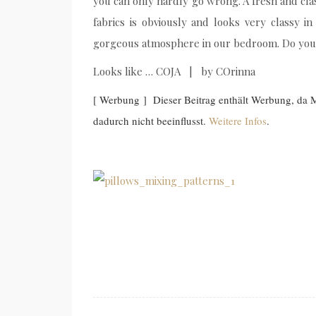
you can only hardly go wrong. A fresh and class
fabrics is obviously and looks very classy i
gorgeous atmosphere in our bedroom. Do you l
Looks like … COJA | by COrinna
[ Werbung ] Dieser Beitrag enthält Werbung, da
dadurch nicht beeinflusst.
Weitere Infos
.