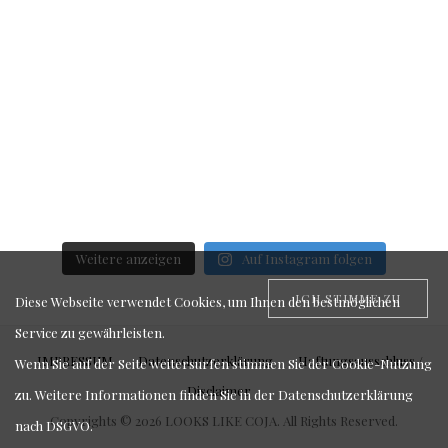
Weitere anzeigen
Auf Instagram folgen
ICH STIMME ZU
Diese Webseite verwendet Cookies, um Ihnen den bestmöglichen
Service zu gewährleisten.
IMPRESSUM
Datenschutzerklärung
Haftungsausschluss /
Wenn Sie auf der Seite weitersurfen stimmen Sie der Cookie-Nutzung
Disclaimer
zu. Weitere Informationen finden Sie in der
Datenschutzerklärung
Copyrights © 2026 LOOKS LIKE COJA. All Rights Reserved.
nach DSGVO
.