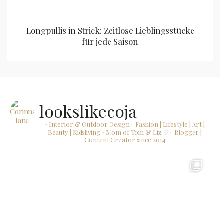
Longpullis in Strick: Zeitlose Lieblingsstücke
für jede Saison
lookslikecoja
▫ Interior & Outdoor Design
▫ Fashion | Lifestyle | Art |
Beauty | Kidsliving
▫ Mom of Tom & Liz ♡
▫ Blogger |
Content Creator since 2014