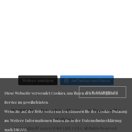
Weitere anzeigen
Auf Instagram folgen
ICH STIMME ZU
Diese Webseite verwendet Cookies, um Ihnen den bestmöglichen
Service zu gewährleisten.
IMPRESSUM
Datenschutzerklärung
Haftungsausschluss /
Wenn Sie auf der Seite weitersurfen stimmen Sie der Cookie-Nutzung
Disclaimer
zu. Weitere Informationen finden Sie in der
Datenschutzerklärung
Copyrights © 2026 LOOKS LIKE COJA. All Rights Reserved.
nach DSGVO
.