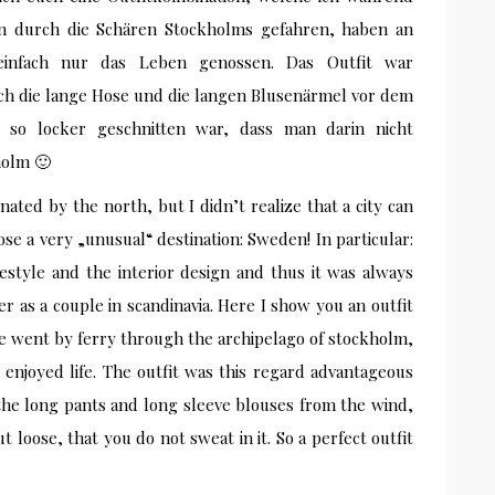
en durch die Schären Stockholms gefahren, haben an
einfach nur das Leben genossen. Das Outfit war
urch die lange Hose und die langen Blusenärmel vor dem
r so locker geschnitten war, dass man darin nicht
holm 🙂
inated by the north, but I didn’t realize that a city can
e a very „unusual“ destination: Sweden! In particular:
festyle and the
interior design and thus it was always
er as a couple in scandinavia. Here I show you an outfit
We went by ferry through the archipelago of stockholm,
 enjoyed life. The outfit was this regard advantageous
the long pants and long sleeve blouses from the wind,
 loose, that you do not sweat in it. So a perfect outfit