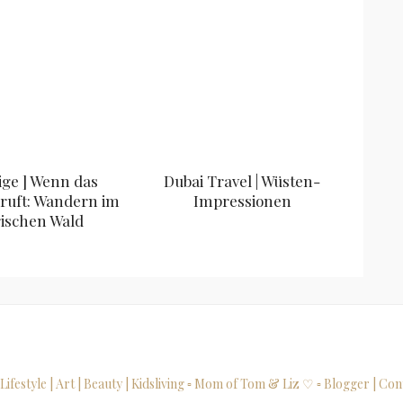
ige ] Wenn das
Dubai Travel | Wüsten-
ruft: Wandern im
Impressionen
ischen Wald
 Lifestyle | Art | Beauty | Kidsliving
▫ Mom of Tom & Liz ♡
▫ Blogger | Con