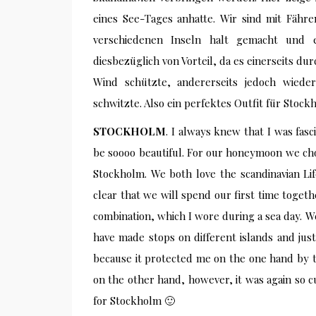
eines See-Tages anhatte. Wir sind mit Fähr
verschiedenen Inseln halt gemacht und 
diesbezüglich von Vorteil, da es einerseits d
Wind schützte, andererseits jedoch wiede
schwitzte. Also ein perfektes Outfit für Stock
STOCKHOLM
. I always knew that I was fasc
be soooo beautiful. For our honeymoon we chos
Stockholm. We both love the scandinavian Li
clear that we will spend our first time togeth
combination, which I wore during a sea day. 
have made stops on different islands and just
because it protected me on the one hand by 
on the other hand, however, it was again so cut
for Stockholm 🙂