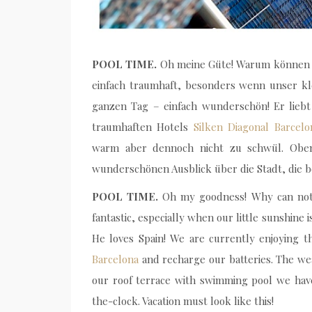
POOL TIME.
Oh meine Güte! Warum können ni
einfach traumhaft, besonders wenn unser kle
ganzen Tag – einfach wunderschön! Er liebt
traumhaften Hotels
Silken Diagonal Barcelo
warm aber dennoch nicht zu schwül. Oben
wunderschönen Ausblick über die Stadt, die b
POOL TIME.
Oh my goodness! Why can not ev
fantastic, especially when our little sunshine i
He loves Spain! We are currently enjoying 
Barcelona
and recharge our batteries. The wea
our roof terrace with swimming pool we have
the-clock. Vacation must look like this!