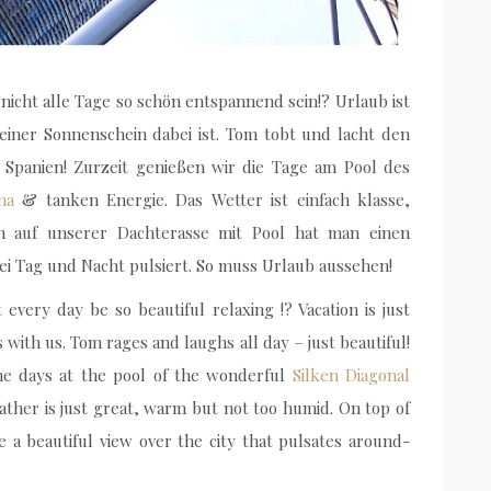
cht alle Tage so schön entspannend sein!? Urlaub ist
iner Sonnenschein dabei ist. Tom tobt und lacht den
 Spanien! Zurzeit genießen wir die Tage am Pool des
na
& tanken Energie. Das Wetter ist einfach klasse,
 auf unserer Dachterasse mit Pool hat man einen
ei Tag und Nacht pulsiert. So muss Urlaub aussehen!
ery day be so beautiful relaxing !? Vacation is just
s with us. Tom rages and laughs all day – just beautiful!
the days at the pool of the wonderful
Silken Diagonal
ther is just great, warm but not too humid. On top of
 a beautiful view over the city that pulsates around-