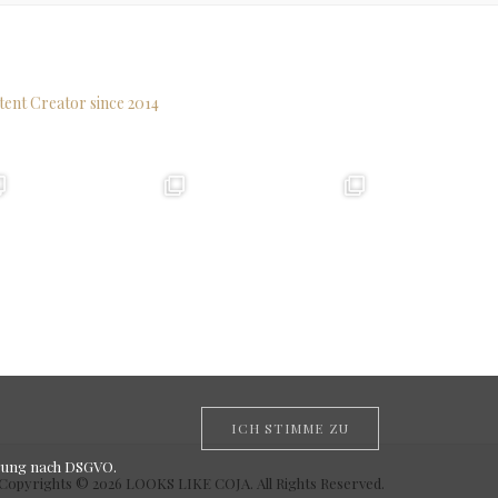
tent Creator since 2014
ICH STIMME ZU
rung nach DSGVO
.
Copyrights © 2026 LOOKS LIKE COJA. All Rights Reserved.