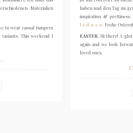
erschiedenen Materialien
haben und den Tag zu geni
inspiration & prettiness
l-i-d-a-y-s/
Frohe Ostern!
love to wear casual Jumpers
 variants. This weekend I
EASTER.
Hi there! A glor
again and we look forwa
loved ones.
..
C