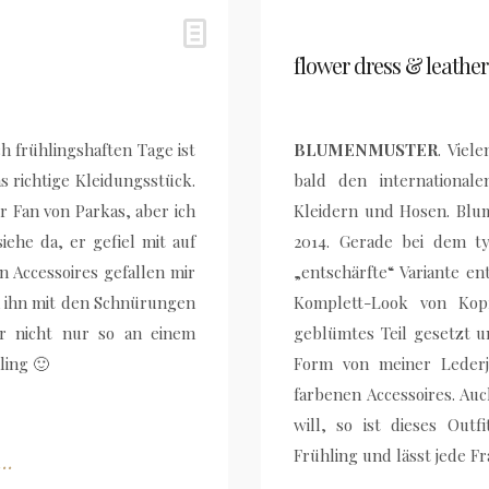
flower dress & leather
h frühlingshaften Tage ist
BLUMENMUSTER
. Viel
 richtige Kleidungsstück.
bald den international
er Fan von Parkas, aber ich
Kleidern und Hosen. Blu
ehe da, er gefiel mit auf
2014. Gerade bei dem ty
 Accessoires gefallen mir
„entschärfte“ Variante e
an ihn mit den Schnürungen
Komplett-Look von Kop
r nicht nur so an einem
geblümtes Teil gesetzt u
ling 🙂
Form von meiner Lederj
farbenen Accessoires. Au
will, so ist dieses Outf
Frühling und lässt jede F
..