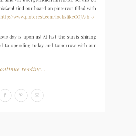
eßen! Find our board on pinterest filled with
:
http://www.pinterest.com/lookslikeCOJA/h-o-
ious day is upon us! At last the sun is shining
rd to spending today and tomorrow with our
ontinue reading...