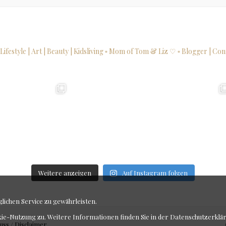
 Lifestyle | Art | Beauty | Kidsliving
▫ Mom of Tom & Liz ♡
▫ Blogger | Con
Weitere anzeigen
Auf Instagram folgen
ichen Service zu gewährleisten.
kie-Nutzung zu. Weitere Informationen finden Sie in der
Datenschutzerklä
uss / Disclaimer