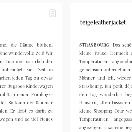
beige leather jacket
nne, die Bäume blühen,
STRASBOURG.
Das schö
Eine wundervolle Zeit! Wir
kleine Pause. Dennoch 
el Tom und natürlich der
Temperaturen angeneh
nheimlich viel. Zeit in
gemeinsam unternehmen k
achen jeden Tag zu etwas
Männer und ich, wieder
erer Bugaboo Kinderwagen
Strasbourg. Ein petit dé
rahlt in neuen Frühlings-
den Tag wunderbar begi
edel. So kann der Sommer
Häusern, alten Fassaden 
en. Er liebt es darin zu
kleine Shopping-Tour we
bewegen und so viel Neues
Temperaturen angepas
angezogen. Dazu eine beig