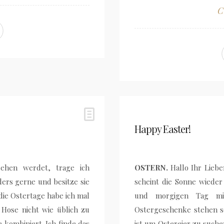
C
Happy Easter!
ehen werdet, trage ich
OSTERN.
Hallo Ihr Liebe
ers gerne und besitze sie
scheint die Sonne wieder
ie Ostertage habe ich mal
und morgigen Tag mit
Hose nicht wie üblich zu
Ostergeschenke stehen s
kombiniert. Ich finde das
ist um Ostereier zu suche