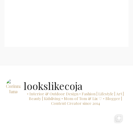
Continue reading...
lookslikecoja
▫ Interior & Outdoor Design
▫ Fashion | Lifestyle | Art |
Beauty | Kidsliving
▫ Mom of Tom & Liz ♡
▫ Blogger |
Content Creator since 2014