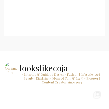
Continue reading...
lookslikecoja
▫ Interior & Outdoor Design
▫ Fashion | Lifestyle | Art |
Beauty | Kidsliving
▫ Mom of Tom & Liz ♡
▫ Blogger |
Content Creator since 2014