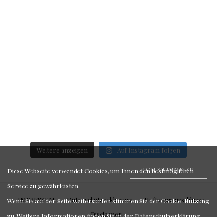
Weitere anzeigen
Auf Instagram folgen
ICH STIMME ZU
Diese Webseite verwendet Cookies, um Ihnen den bestmöglichen
Service zu gewährleisten.
IMPRESSUM
Datenschutzerklärung
Haftungsausschluss /
Wenn Sie auf der Seite weitersurfen stimmen Sie der Cookie-Nutzung
Disclaimer
zu. Weitere Informationen finden Sie in der
Datenschutzerklärung