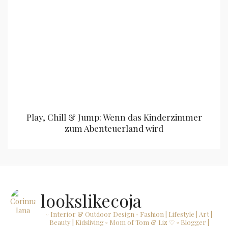
Play, Chill & Jump: Wenn das Kinderzimmer
zum Abenteuerland wird
lookslikecoja
▫ Interior & Outdoor Design
▫ Fashion | Lifestyle | Art |
Beauty | Kidsliving
▫ Mom of Tom & Liz ♡
▫ Blogger |