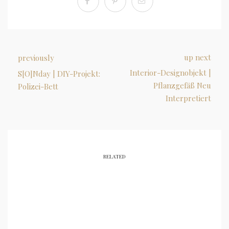
up next
previously
Interior-Designobjekt |
S[O]Nday | DIY-Projekt:
Pflanzgefäß Neu
Polizei-Bett
Interpretiert
RELATED