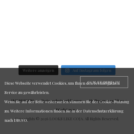
Weitere anzeigen
Auf Instagram folgen
ICH STIMME ZU
Diese Webseite verwendet Cookies, um Ihnen den bestmöglichen
Service zu gewährleisten.
IMPRESSUM
Datenschutzerklärung
Haftungsausschluss /
Wenn Sie auf der Seite weitersurfen stimmen Sie der Cookie-Nutzung
Disclaimer
zu. Weitere Informationen finden Sie in der
Datenschutzerklärung
Copyrights © 2026 LOOKS LIKE COJA. All Rights Reserved.
nach DSGVO
.