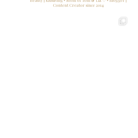
Beauty | Kidsliving
▫ Mom of Tom & Liz ♡
▫ Blogger |
Content Creator since 2014