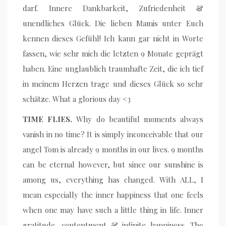
darf. Innere Dankbarkeit, Zufriedenheit &
unendliches Glück. Die lieben Mamis unter Euch
kennen dieses Gefühl! Ich kann gar nicht in Worte
fassen, wie sehr mich die letzten 9 Monate geprägt
haben. Eine unglaublich traumhafte Zeit, die ich tief
in meinem Herzen trage und dieses Glück so sehr
schätze. What a glorious day <3
TIME FLIES.
Why do beautiful moments always
vanish in no time? It is simply inconceivable that our
angel Tom is already 9 months in our lives. 9 months
can be eternal however, but since our sunshine is
among us, everything has changed. With ALL, I
mean especially the inner happiness that one feels
when one may have such a little thing in life. Inner
gratitude, contentment & infinite happiness. The