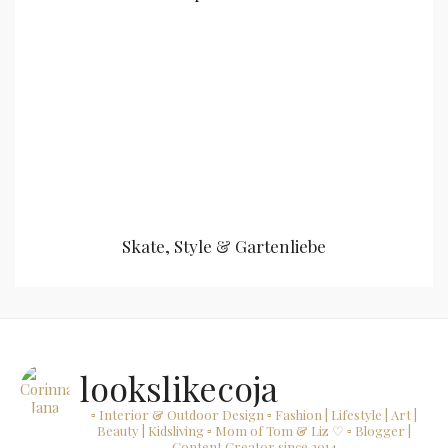
Skate, Style & Gartenliebe
lookslikecoja
▫ Interior & Outdoor Design
▫ Fashion | Lifestyle | Art |
Beauty | Kidsliving
▫ Mom of Tom & Liz ♡
▫ Blogger |
Content Creator since 2014