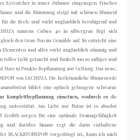
üner Eyecatcher in unser Zuhause eingezogen. Frisches
Zuhause und die Stimmung steigt mit schönen Blumen!
at für die Seele und wirkt unglaublich beruhigend und
CHUZA namens Cubico 40 in silbergrau fügt sich
zugleich den Grau-Ton im Gemälde auf. So entsteht eine
 Elementen und alles wirkt unglaublich stimmig und
in tolles Licht getaucht und funkelt um so saftiger und
t Have in Punkto Bepflanzung zur Geltung: Das neue,
ONEPON von LECHUZA. Die herkömmliche Blumenerde
lanzsubstrat bildet eine optisch gelungene schwarze
ur Komplettbepflanzung einsetzen, wodurch es
die
ung unterstützt. Aus Liebe zur Natur ist es absolut
nd Zeolith sorgen für eine optimale Drainagefähigkeit
ng und darüber hinaus regt die darin enthaltene
 der BLACKSTONEPON vorgedüngt ist, kann ich mich