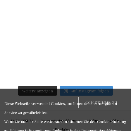
Weitere anzeigen
Auf Instagram folgen
ICH STIMME ZU
Diese Webseite verwendet Cookies, um Ihnen den bestmöglichen
Service zu gewährleisten.
IMPRESSUM
Datenschutzerklärung
Haftungsausschluss /
Wenn Sie auf der Seite weitersurfen stimmen Sie der Cookie-Nutzung
Disclaimer
zu. Weitere Informationen finden Sie in der
Datenschutzerklärung