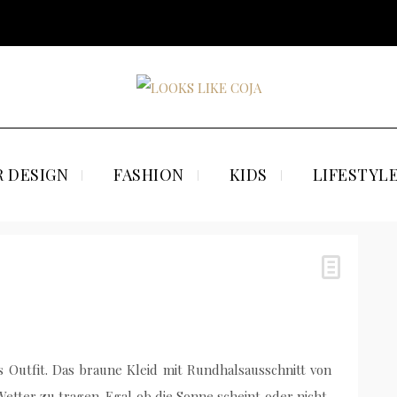
 DESIGN
FASHION
KIDS
LIFESTYL
 Outfit. Das braune Kleid mit Rundhalsausschnitt von
tter zu tragen. Egal ob die Sonne scheint oder nicht,