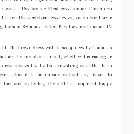
ter wird – Das braune Kleid passt immer. Durch den
ptik. Der Dreiviertelarm lässt es zu, auch ohne Blazer
 goldenem Schmuck, edlen Peeptoes und meiner LV
tfit. The brown dress with its scoop neck by Comma is
hether the sun shines or not, whether it is raining or
 dress always fits. By the drawstring waist the dress
eves allow it to be outside without any blazer. In
ep-toes and my LV bag, the outfit is completed. Happy