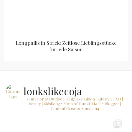
Longpullis in Strick: Zeitlose Lieblingsstücke
für jede Saison
lookslikecoja
▫ Interior & Outdoor Design
▫ Fashion | Lifestyle | Art |
Beauty | Kidsliving
▫ Mom of Tom & Liz ♡
▫ Blogger |
Content Creator since 2014