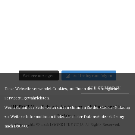
Weitere anzeigen
Auf Instagram folgen
ICH STIMME ZU
Diese Webseite verwendet Cookies, um Ihnen den bestmöglichen
Service zu gewährleisten.
IMPRESSUM
Datenschutzerklärung
Haftungsausschluss /
Wenn Sie auf der Seite weitersurfen stimmen Sie der Cookie-Nutzung
Disclaimer
zu. Weitere Informationen finden Sie in der
Datenschutzerklärung
Copyrights © 2026 LOOKS LIKE COJA. All Rights Reserved.
nach DSGVO
.