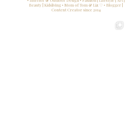
▫ Interior & Outdoor Design
▫ Fashion | Lifestyle | Art |
Beauty | Kidsliving
▫ Mom of Tom & Liz ♡
▫ Blogger |
Content Creator since 2014