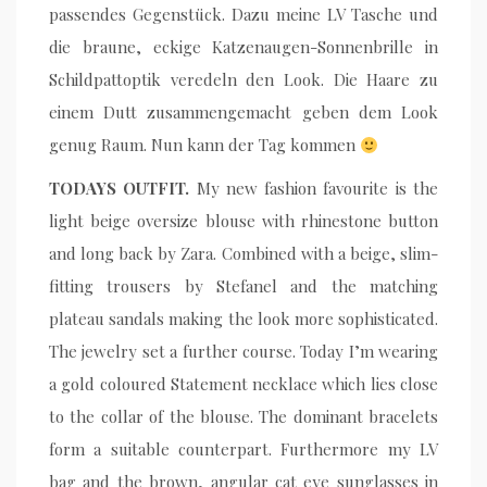
passendes Gegenstück. Dazu meine LV Tasche und
die braune, eckige Katzenaugen-Sonnenbrille in
Schildpattoptik veredeln den Look. Die Haare zu
einem Dutt zusammengemacht geben dem Look
genug Raum. Nun kann der Tag kommen
TODAYS OUTFIT.
My new fashion favourite is the
light beige oversize blouse with rhinestone button
and long back by Zara. Combined with a beige, slim-
fitting trousers by Stefanel and the matching
plateau sandals making the look more sophisticated.
The jewelry set a further course. Today I’m wearing
a gold coloured Statement necklace which lies close
to the collar of the blouse. The dominant bracelets
form a suitable counterpart. Furthermore my LV
bag and the brown, angular cat eye sunglasses in