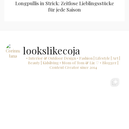
Longpullis in Strick: Zeitlose Lieblingsstücke
für jede Saison
lookslikecoja
▫ Interior & Outdoor Design
▫ Fashion | Lifestyle | Art |
Beauty | Kidsliving
▫ Mom of Tom & Liz ♡
▫ Blogger |
Content Creator since 2014