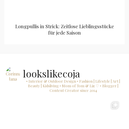
Longpullis in Strick: Zeitlose Lieblingsstücke
für jede Saison
lookslikecoja
▫ Interior & Outdoor Design
▫ Fashion | Lifestyle | Art |
Beauty | Kidsliving
▫ Mom of Tom & Liz ♡
▫ Blogger |
Content Creator since 2014