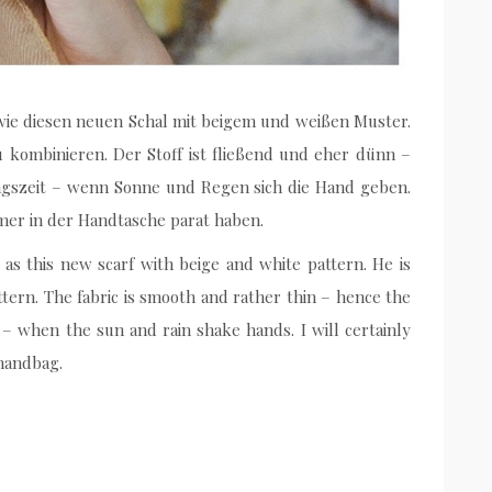
o wie diesen neuen Schal mit beigem und weißen Muster.
zu kombinieren. Der Stoff ist fließend und eher dünn –
ngszeit – wenn Sonne und Regen sich die Hand geben.
mmer in der Handtasche parat haben.
t as this new scarf with beige and white pattern. He is
ttern. The fabric is smooth and rather thin – hence the
 – when the sun and rain shake hands. I will certainly
 handbag.